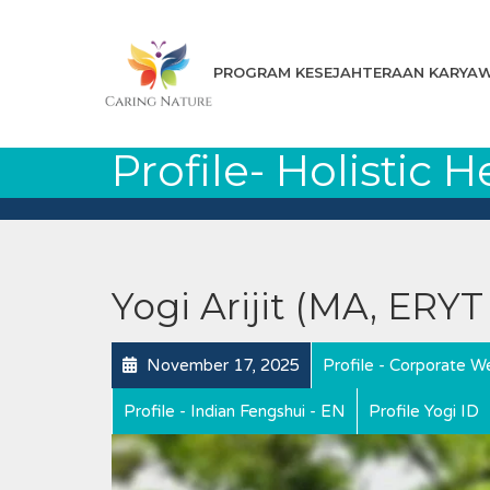
PROGRAM KESEJAHTERAAN KARYA
Profile- Holistic 
Yogi Arijit (MA, ERY
November 17, 2025
Profile - Corporate We
Profile - Indian Fengshui - EN
Profile Yogi ID