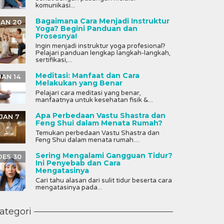
komunikasi...
Bagaimana Cara Menjadi Instruktur
JAN 20
Yoga? Begini Panduan dan
Prosesnya!
Ingin menjadi instruktur yoga profesional?
Pelajari panduan lengkap langkah-langkah,
sertifikasi,...
Meditasi: Manfaat dan Cara
JAN 14
Melakukan yang Benar
Pelajari cara meditasi yang benar,
manfaatnya untuk kesehatan fisik &...
Apa Perbedaan Vastu Shastra dan
JAN 7
Feng Shui dalam Menata Rumah?
Temukan perbedaan Vastu Shastra dan
Feng Shui dalam menata rumah....
Sering Mengalami Gangguan Tidur?
DES 30
Ini Penyebab dan Cara
Mengatasinya
Cari tahu alasan dari sulit tidur beserta cara
mengatasinya pada...
ategori