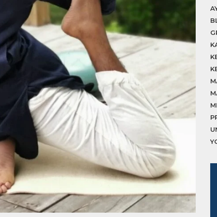
A
B
G
K
K
K
M
M
M
P
U
Y