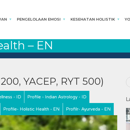
WAN
PENGELOLAAN EMOSI
KESEHATAN HOLISTIK
Y
Health – EN
T 200, YACEP, RYT 500)
llness - ID
Profile - Indian Astrology - ID
L
Profile- Holistic Health - EN
Profilr- Ayurveda - EN