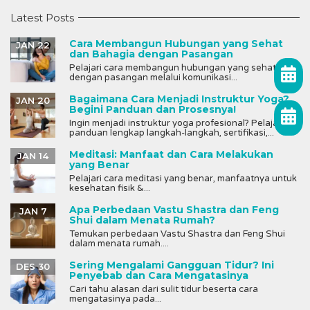
Latest Posts
Cara Membangun Hubungan yang Sehat
JAN 22
dan Bahagia dengan Pasangan
Pelajari cara membangun hubungan yang sehat
dengan pasangan melalui komunikasi...
Bagaimana Cara Menjadi Instruktur Yoga?
JAN 20
Begini Panduan dan Prosesnya!
Ingin menjadi instruktur yoga profesional? Pelajari
panduan lengkap langkah-langkah, sertifikasi,...
Meditasi: Manfaat dan Cara Melakukan
JAN 14
yang Benar
Pelajari cara meditasi yang benar, manfaatnya untuk
kesehatan fisik &...
Apa Perbedaan Vastu Shastra dan Feng
JAN 7
Shui dalam Menata Rumah?
Temukan perbedaan Vastu Shastra dan Feng Shui
dalam menata rumah....
Sering Mengalami Gangguan Tidur? Ini
DES 30
Penyebab dan Cara Mengatasinya
Cari tahu alasan dari sulit tidur beserta cara
mengatasinya pada...