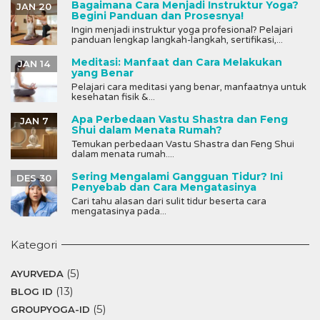
Bagaimana Cara Menjadi Instruktur Yoga?
JAN 20
Begini Panduan dan Prosesnya!
Ingin menjadi instruktur yoga profesional? Pelajari
panduan lengkap langkah-langkah, sertifikasi,...
Meditasi: Manfaat dan Cara Melakukan
JAN 14
yang Benar
Pelajari cara meditasi yang benar, manfaatnya untuk
kesehatan fisik &...
Apa Perbedaan Vastu Shastra dan Feng
JAN 7
Shui dalam Menata Rumah?
Temukan perbedaan Vastu Shastra dan Feng Shui
dalam menata rumah....
Sering Mengalami Gangguan Tidur? Ini
DES 30
Penyebab dan Cara Mengatasinya
Cari tahu alasan dari sulit tidur beserta cara
mengatasinya pada...
Kategori
(5)
AYURVEDA
(13)
BLOG ID
(5)
GROUPYOGA-ID